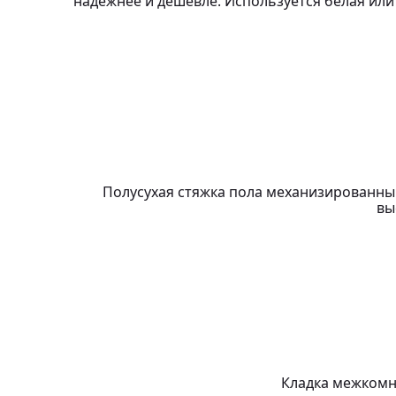
надежнее и дешевле. Используется белая или 
Полусухая стяжка пола механизированны
вы
Кладка межкомн