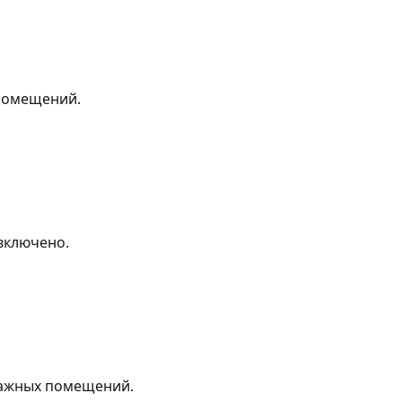
 помещений.
включено.
лажных помещений.