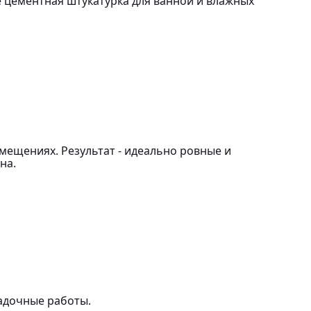
же цементная штукатурка для ванной и влажных
ещениях. Результат - идеально ровные и
на.
адочные работы.